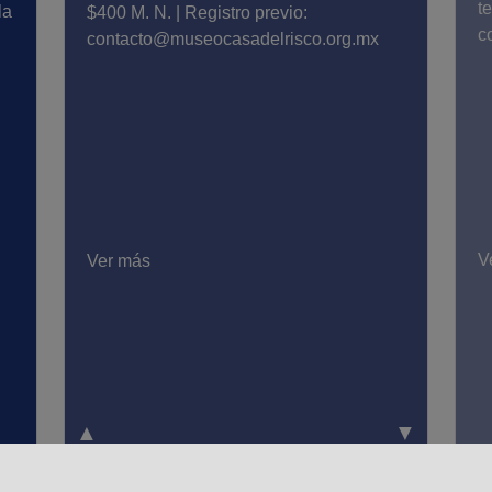
t
la
$400 M. N. | Registro previo:
c
contacto@museocasadelrisco.org.mx
V
Ver más
▲
▼
5
06
08
09
10
11
12
13
14
15
16
17
18
19
20
21
22
2
07