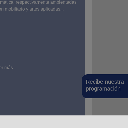
emática, respectivamente ambientadas
on mobiliario y artes aplicadas...
er más
Recibe nuestra
programación
3
24
25
26
27
28
29
30
31