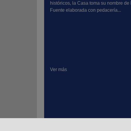
históricos, la Casa toma su nombre de 
Fuente elaborada con pedacería...
Ver más
01
02
03
04
0
Agosto 2026