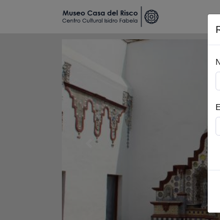
N
E
Previous