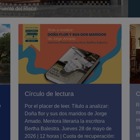
Fuente del Risco
Círculo de lectura
C
R
e
Por el placer de leer. Título a analizar:
m
Doña flor y sus dos maridos de Jorge
m
Amado. Mentora literaria la escritora
s
.
Bertha Balestra. Jueves 28 de mayo de
d
2026 | 12 horas | Cuota de recuperación: