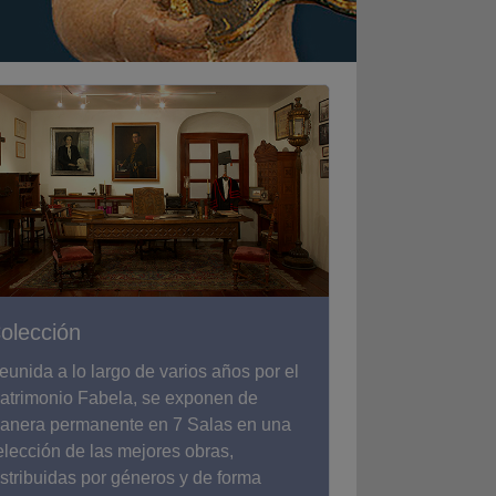
olección
eunida a lo largo de varios años por el
atrimonio Fabela, se exponen de
anera permanente en 7 Salas en una
elección de las mejores obras,
istribuidas por géneros y de forma